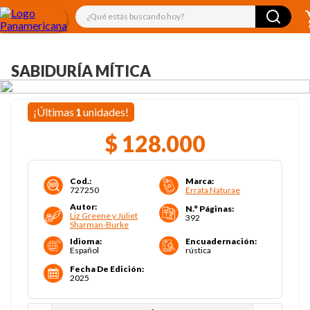
¿Qué estás buscando hoy?
SABIDURÍA MÍTICA
¡Últimas
1
unidades!
$
128
.
000
Cod.
:
Marca
:
727250
Errata Naturae
Autor
:
N.° Páginas
:
Liz Greene y Juliet
392
Sharman-Burke
Idioma
:
Encuadernación
:
Español
rústica
Fecha De Edición
:
2025