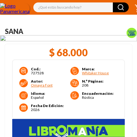
¿Qué estás buscando hoy?
SANA
$
68
.
000
Cod.
:
Marca
:
727528
Whitaker House
Autor
:
N.° Páginas
:
Omayra Font
208
Idioma
:
Encuadernación
:
Español
Rústica
Fecha De Edición
:
2026