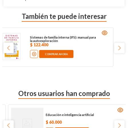
También te puede interesar
Sistemas de familia interna (IFS): manual para
la autoexploración
$
122
.
400
COMPRAR AHORA
Otros usuarios han comprado
Educación e inteligencia artificial
$
60
.
000