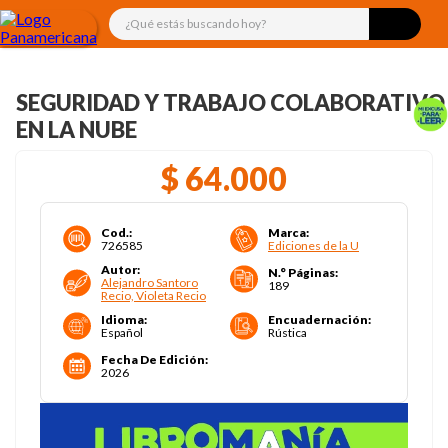
¿Qué estás buscando hoy?
SEGURIDAD Y TRABAJO COLABORATIVO
EN LA NUBE
$
64
.
000
Cod.
:
Marca
:
726585
Ediciones de la U
Autor
:
N.° Páginas
:
Alejandro Santoro
189
Recio, Violeta Recio
Idioma
:
Encuadernación
:
Español
Rústica
Fecha De Edición
:
2026