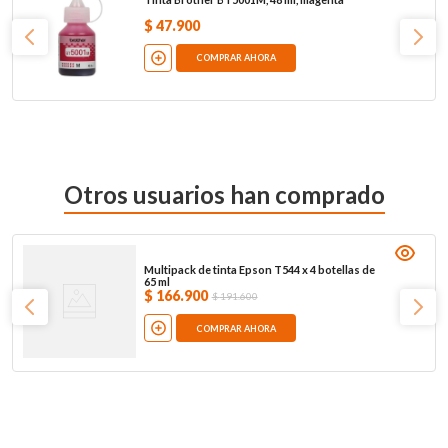
$
47
.
900
COMPRAR AHORA
Otros usuarios han comprado
Multipack de tinta Epson T544 x 4 botellas de
65 ml
$
166
.
900
$
191
.
600
COMPRAR AHORA