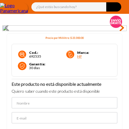
¿Qué estás buscando hoy?
Precio por
Mililitro
:
$ 23.300
.00
Cod.
:
Marca
:
692535
HP
Garantía
:
30 días
Este producto no está disponible actualmente
Quiero saber cuando este producto está disponible