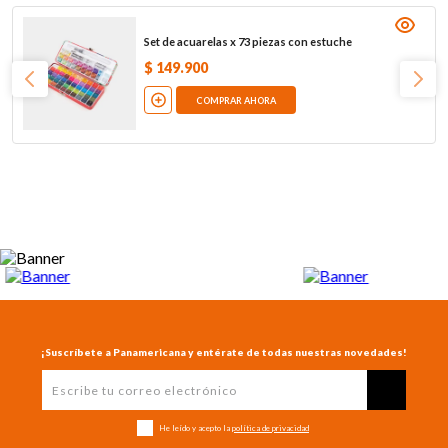
Set de acuarelas x 73 piezas con estuche
$
149
.
900
COMPRAR AHORA
¡Suscríbete a Panamericana y entérate de todas nuestras novedades!
He leído y acepto la
política de privacidad