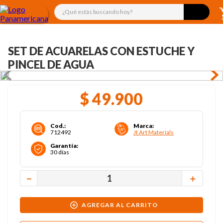
¿Qué estás buscando hoy?
SET DE ACUARELAS CON ESTUCHE Y
PINCEL DE AGUA
$
49
.
900
Cod.
:
Marca
:
712492
Jt Art Materials
Garantía
:
30 días
－
＋
AGREGAR AL CARRITO