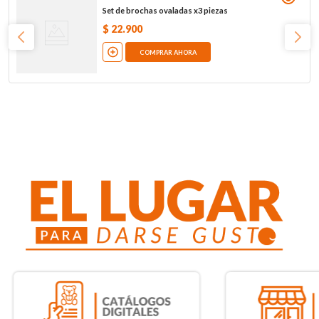
Set de brochas ovaladas x3 piezas
$
22
.
900
COMPRAR AHORA