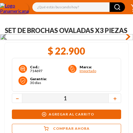
¿Qué estás buscando hoy?
SET DE BROCHAS OVALADAS X3 PIEZAS
$
22
.
900
Cod.
:
Marca
:
714697
Importado
Garantía
:
30 días
－
＋
AGREGAR AL CARRITO
COMPRAR AHORA