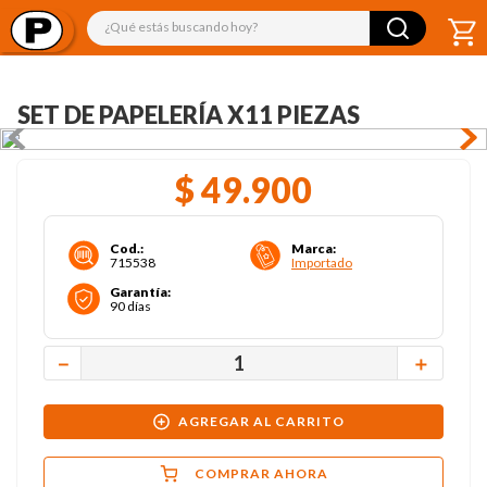
¿Qué estás buscando hoy?
SET DE PAPELERÍA X11 PIEZAS
$
49
.
900
Cod.
:
Marca
:
715538
Importado
Garantía
:
90 días
－
＋
AGREGAR AL CARRITO
COMPRAR AHORA