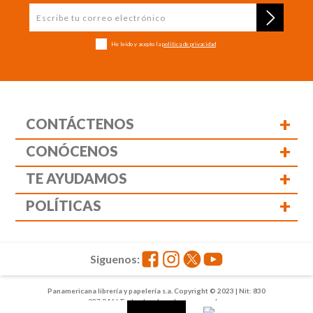
He leído y acepto la
política de privacidad
+
CONTÁCTENOS
+
CONÓCENOS
+
TE AYUDAMOS
+
POLÍTICAS
Siguenos:
Panamericana librería y papelería s.a. Copyright © 2023 | Nit: 830
037 946 | Todos los derechos reservados