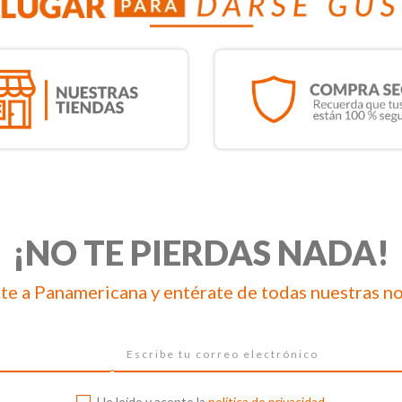
¡NO TE PIERDAS NADA!
te a Panamericana y entérate de todas nuestras n
He leído y acepto la
política de privacidad