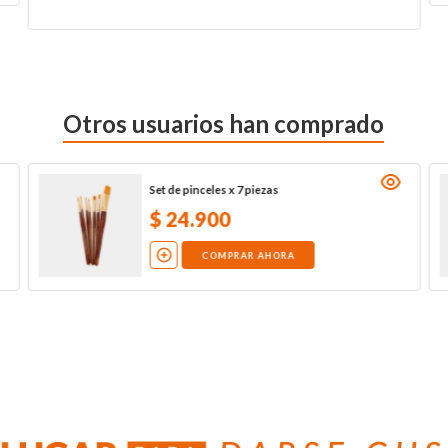
Otros usuarios han comprado
Set de pinceles x 7 piezas
$
24
.
900
COMPRAR AHORA