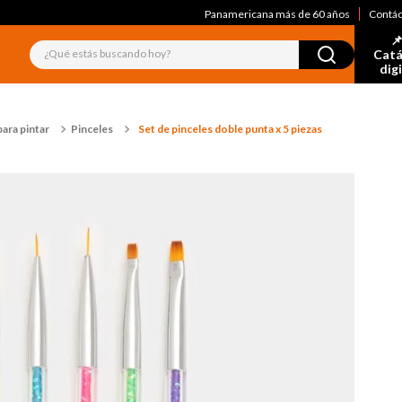
Panamericana más de 60 años
Contá
📌
¿Qué estás buscando hoy?
Catá
dig
ara pintar
Pinceles
Set de pinceles doble punta x 5 piezas