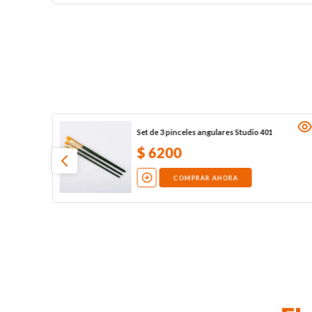
Set de 3 pinceles angulares Studio 401
$
6200
COMPRAR AHORA