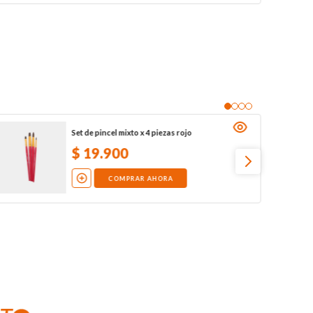
Set de pincel mixto x 4 piezas rojo
$
19
.
900
COMPRAR AHORA