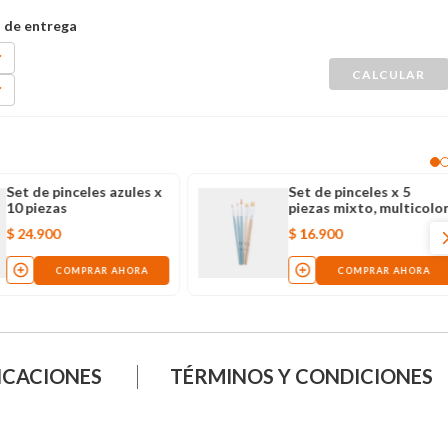
Set de pinceles azules x
Set de pinceles x 5
10 piezas
piezas mixto, multicolo
$
24
.
900
$
16
.
900
COMPRAR AHORA
COMPRAR AHORA
ICACIONES
TÉRMINOS Y CONDICIONES