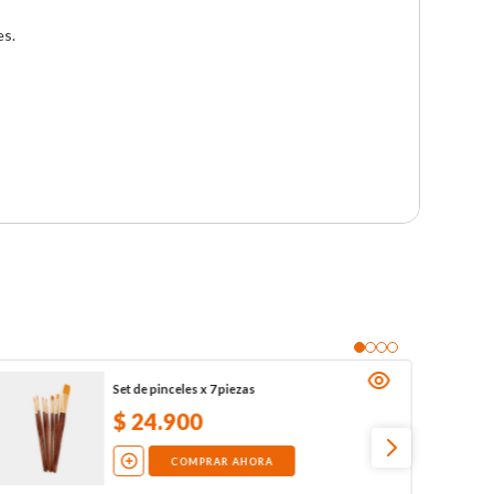
s.

Set de pinceles x 7 piezas
$
24
.
900
COMPRAR AHORA