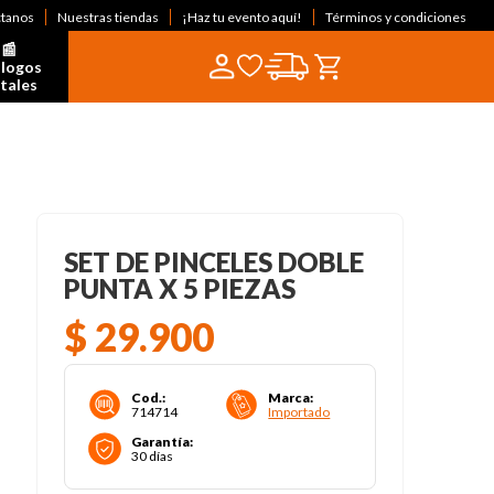
ctanos
Nuestras tiendas
¡Haz tu evento aquí!
Términos y condiciones
📰  
logos 
itales
SET DE PINCELES DOBLE
PUNTA X 5 PIEZAS
$
29
.
900
Cod.
:
Marca
:
714714
Importado
Garantía
:
30 días