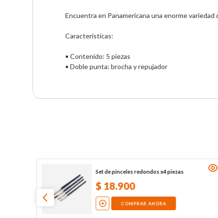
Encuentra en Panamericana una enorme variedad de
Características:

• Contenido: 5 piezas

• Doble punta: brocha y repujador
Set de pinceles redondos x4 piezas
$
18
.
900
COMPRAR AHORA