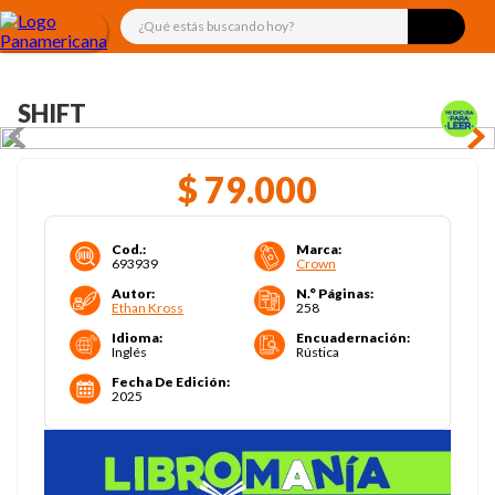
¿Qué estás buscando hoy?
SHIFT
$
79
.
000
Cod.
:
Marca
:
693939
Crown
Autor
:
N.° Páginas
:
Ethan Kross
258
Idioma
:
Encuadernación
:
Inglés
Rústica
Fecha De Edición
:
2025