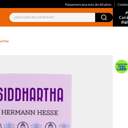
Panamericana más de 60 años
Contá
📌
¿Qué estás buscando hoy?
Catá
dig
artha