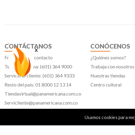
CONTÁCTANOS
CONÓCENOS
x
Formulario de contacto
¿Quiénes somos?
Teléfono oficina: (601) 364 9000
Trabaja con nosotros
Servicio al cliente: (601) 364 9333
Nuestras tiendas
Resto del país: 01 8000 12 13 14
Centro cultural
Tiendavirtual@panamericana.com.co
Servicliente@panamericana.com.co
notificaciones@panamericana.com.co
Usamos cookies para mej
lineaetica@panamericana.com.co
Calle 12 # 34 - 30, Bogotá D.C.