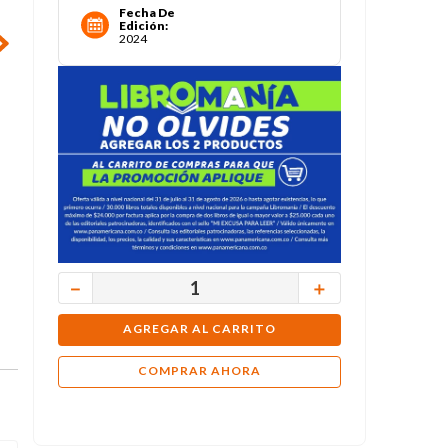
Fecha De
Edición
:
2024
－
＋
AGREGAR AL CARRITO
COMPRAR AHORA