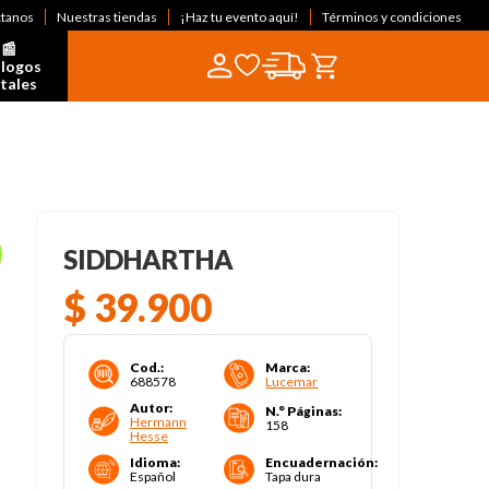
ctanos
Nuestras tiendas
¡Haz tu evento aquí!
Términos y condiciones
📰  
logos 
itales
SIDDHARTHA
$
39
.
900
Cod.
:
Marca
:
688578
Lucemar
Autor
:
N.° Páginas
:
Hermann
158
Hesse
Idioma
:
Encuadernación
:
Español
Tapa dura