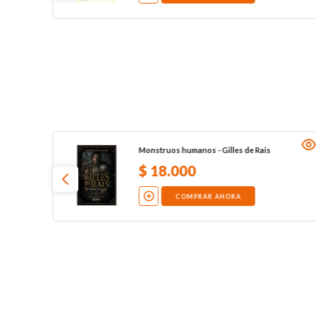
Monstruos humanos - Gilles de Rais
$
18
.
000
COMPRAR AHORA