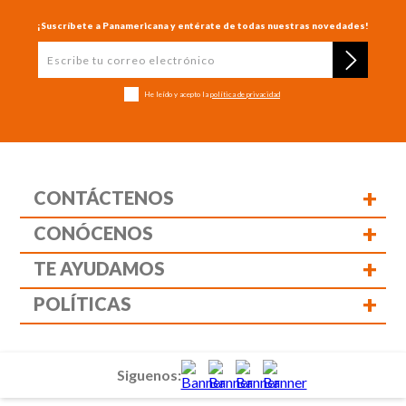
¡Suscríbete a Panamericana y entérate de todas nuestras novedades!
He leído y acepto la
política de privacidad
+
CONTÁCTENOS
+
CONÓCENOS
+
TE AYUDAMOS
+
POLÍTICAS
Siguenos: