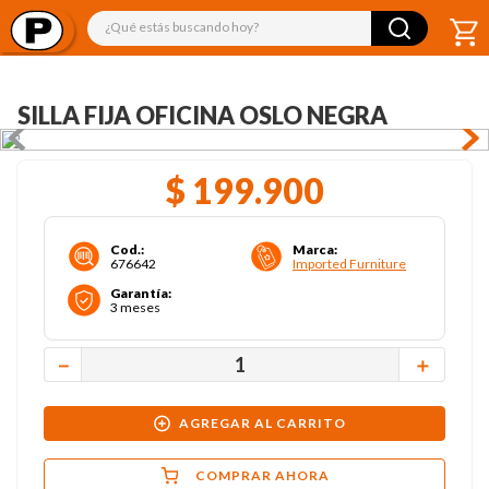
¿Qué estás buscando hoy?
SILLA FIJA OFICINA OSLO NEGRA
$
199
.
900
Cod.
:
Marca
:
676642
Imported Furniture
Garantía
:
3 meses
－
＋
AGREGAR AL CARRITO
COMPRAR AHORA