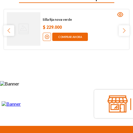
Silla fija nova verde
$
229
.
000
COMPRAR AHORA