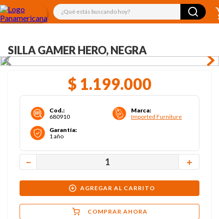
¿Qué estás buscando hoy?
SILLA GAMER HERO, NEGRA
$
1
.
199
.
000
Cod.
:
Marca
:
680910
Imported Furniture
Garantía
:
1 año
－
＋
AGREGAR AL CARRITO
COMPRAR AHORA