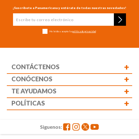
¡Suscríbete a Panamericana y entérate de todas nuestras novedades!
He leído y acepto la
política de privacidad
+
CONTÁCTENOS
+
CONÓCENOS
+
TE AYUDAMOS
+
POLÍTICAS
Siguenos: