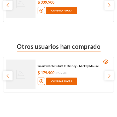
$
339
.
900
COMPRAR AHORA
Otros usuarios han comprado
Smartwatch Cubitt Jr. Disney – Mickey Mouse
$
179
.
900
$
279
.
900
COMPRAR AHORA