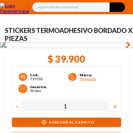
¿Qué estás buscando hoy?
STICKERS TERMOADHESIVO BORDADO X
PIEZAS
$
39
.
900
Cod.
:
Marca
:
715558
Importado
Garantía
:
90 días
－
＋
AGREGAR AL CARRITO