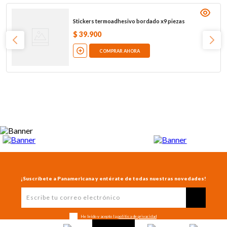
Stickers termoadhesivo bordado x9 piezas
$
39
.
900
COMPRAR AHORA
¡Suscríbete a Panamericana y entérate de todas nuestras novedades!
He leído y acepto la
política de privacidad