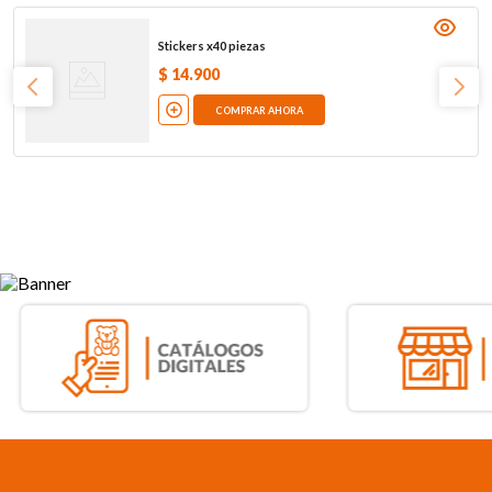
Stickers x40 piezas
$
14
.
900
COMPRAR AHORA