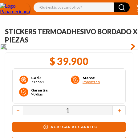
¿Qué estás buscando hoy?
STICKERS TERMOADHESIVO BORDADO X
PIEZAS
$
39
.
900
Cod.
:
Marca
:
715561
Importado
Garantía
:
90 días
－
＋
AGREGAR AL CARRITO