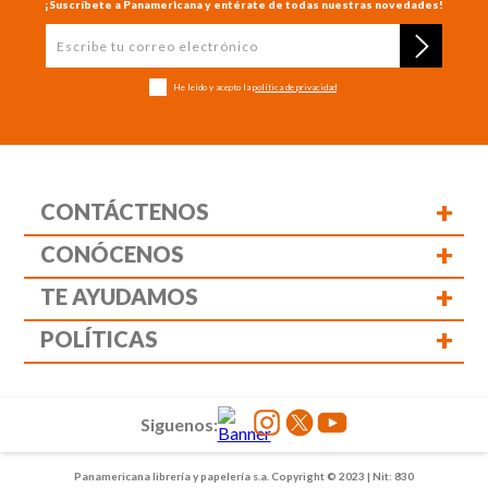
¡Suscríbete a Panamericana y entérate de todas nuestras novedades!
He leído y acepto la
política de privacidad
+
CONTÁCTENOS
+
CONÓCENOS
+
TE AYUDAMOS
+
POLÍTICAS
Siguenos:
Panamericana librería y papelería s.a. Copyright © 2023 | Nit: 830