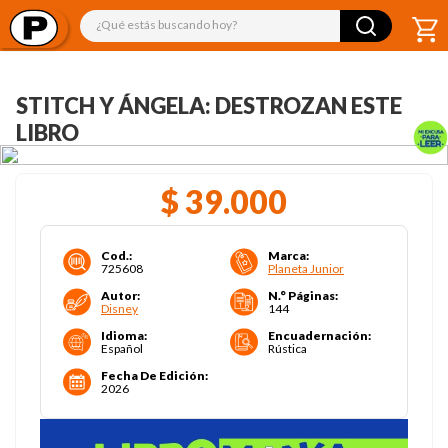
¿Qué estás buscando hoy?
STITCH Y ÁNGELA: DESTROZAN ESTE
LIBRO
$
39
.
000
Cod.
:
Marca
:
725608
Planeta Junior
Autor
:
N.° Páginas
:
Disney
144
Idioma
:
Encuadernación
:
Español
Rústica
Fecha De Edición
:
2026