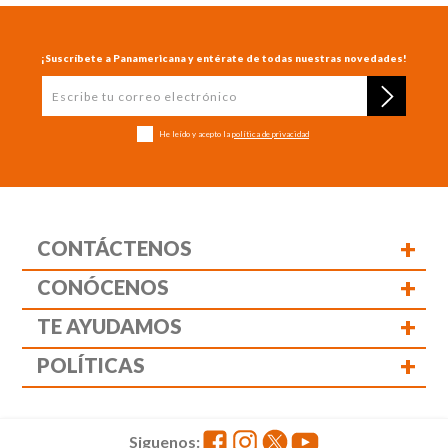
¡Suscríbete a Panamericana y entérate de todas nuestras novedades!
He leído y acepto la
política de privacidad
+
CONTÁCTENOS
+
CONÓCENOS
+
TE AYUDAMOS
+
POLÍTICAS
Siguenos: