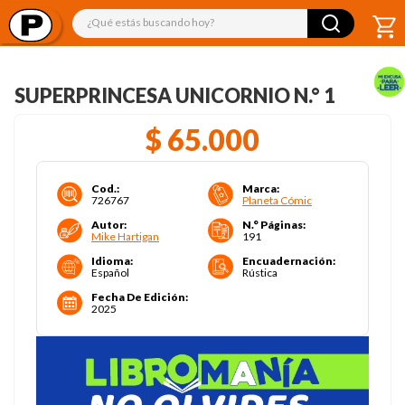
¿Qué estás buscando hoy?
SUPERPRINCESA UNICORNIO N.° 1
$
65
.
000
Cod.
:
Marca
:
726767
Planeta Cómic
Autor
:
N.° Páginas
:
Mike Hartigan
191
Idioma
:
Encuadernación
:
Español
Rústica
Fecha De Edición
:
2025