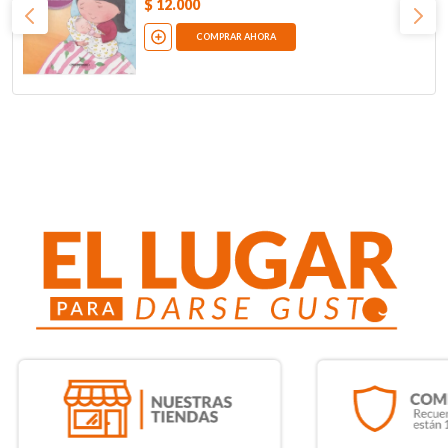
$
12
.
000
COMPRAR AHORA