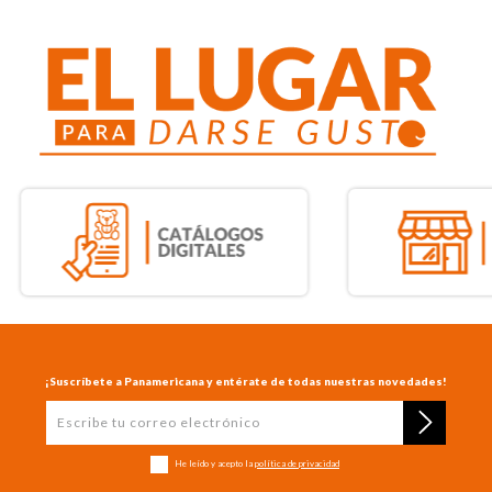
¡Suscríbete a Panamericana y entérate de todas nuestras novedades!
He leído y acepto la
política de privacidad