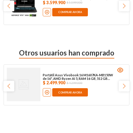
GB SSD, W11, negro
$
3
.
599
.
900
$
5
.
099
.
000
COMPRAR AHORA
Otros usuarios han comprado
Portátil Asus Vivobook 16 M1607KA-MB150W
de 16", AMD Ryzen AI 5, RAM 16 GB, 512 GB
SSD, W11, gris
$
2
.
499
.
900
$
4
.
299
.
000
COMPRAR AHORA