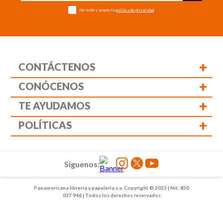
He leído y acepto la
política de privacidad
+
CONTÁCTENOS
+
CONÓCENOS
+
TE AYUDAMOS
+
POLÍTICAS
Siguenos:
Panamericana librería y papelería s.a. Copyright © 2023 | Nit: 830
037 946 | Todos los derechos reservados