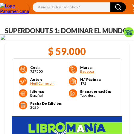
¿Qué estás buscando hoy?
SUPERDONUTS 1: DOMINAR EL MUNDO
$
59
.
000
Cod.
:
Marca
:
727500
Beascoa
Autor
:
N.° Páginas
:
Neill Cameron
172
Idioma
:
Encuadernación
:
Español
Tapa dura
Fecha De Edición
:
2026