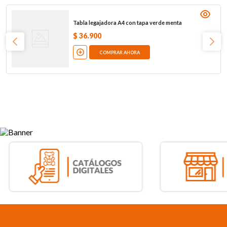
Tabla legajadora A4 con tapa verde menta
$
36
.
900
COMPRAR AHORA