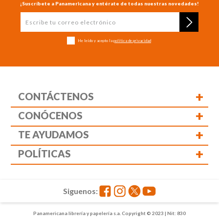
¡Suscríbete a Panamericana y entérate de todas nuestras novedades!
He leído y acepto la
política de privacidad
+
CONTÁCTENOS
+
CONÓCENOS
+
TE AYUDAMOS
+
POLÍTICAS
Siguenos:
Panamericana librería y papelería s.a. Copyright © 2023 | Nit: 830