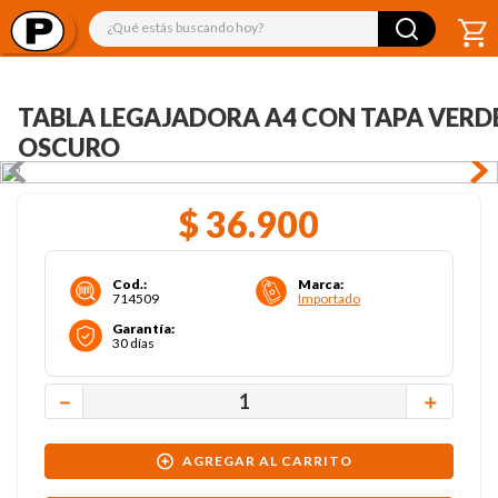
¿Qué estás buscando hoy?
TABLA LEGAJADORA A4 CON TAPA VERD
OSCURO
$
36
.
900
Cod.
:
Marca
:
714509
Importado
Garantía
:
30 días
－
＋
AGREGAR AL CARRITO