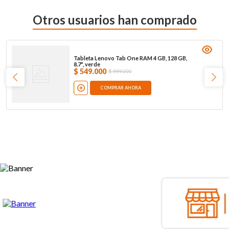
Otros usuarios han comprado
Tableta Lenovo Tab One RAM 4 GB, 128 GB,
8.7", verde
$
549
.
000
$
999
.
000
COMPRAR AHORA