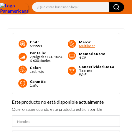
¿Qué estás buscando hoy?
Cod.
:
Marca
:
699551
Multilaser
Pantalla
:
Memoria Ram
:
7 pulgadas LCD 1024
4 GB
X 600 pixeles
Conectividad De La
Color
:
Tablet
:
azul, rojo
Wi-Fi
Garantía
:
1 año
Este producto no está disponible actualmente
Quiero saber cuando este producto está disponible