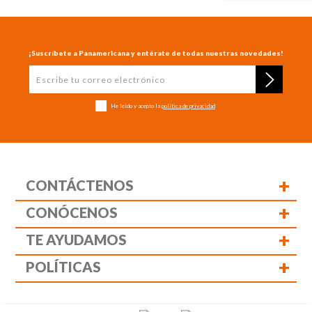
¡Suscríbete a Panamericana y entérate de todas nuestras novedades!
He leído y acepto la
política de privacidad
+
CONTÁCTENOS
+
CONÓCENOS
+
TE AYUDAMOS
+
POLÍTICAS