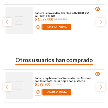
Tableta Lenovo Idea Tab Plus RAM 8 GB, 256
GB, 12.1", rosada
$
1
.
599
.
000
$
2
.
599
.
900
COMPRAR AHORA
Otros usuarios han comprado
Tableta digitalizadora Wacom Intuos Medium
con Bluetooth, color negro con pistacho
$
599
.
900
$
1
.
129
.
900
COMPRAR AHORA