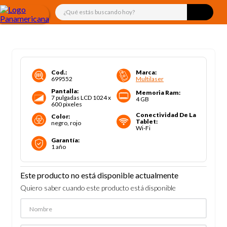
¿Qué estás buscando hoy?
Cod.
:
Marca
:
699552
Multilaser
Pantalla
:
Memoria Ram
:
7 pulgadas LCD 1024 x
4 GB
600 pixeles
Conectividad De La
Color
:
Tablet
:
negro, rojo
Wi-Fi
Garantía
:
1 año
Este producto no está disponible actualmente
Quiero saber cuando este producto está disponible