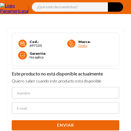
¿Qué estás buscando hoy?
Cod.
:
Marca
:
697130
Gioto
Garantía
:
No aplica
Este producto no está disponible actualmente
Quiero saber cuando este producto está disponible
ENVIAR