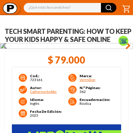
¿Qué estás buscando hoy?
TECH SMART PARENTING: HOW TO KEEP
YOUR KIDS HAPPY & SAFE ONLINE
$
79
.
000
Cod.
:
Marca
:
723161
Vermilion
Autor
:
N.° Páginas
:
Catherine knibbs
362
Idioma
:
Encuadernación
:
Inglés
Rústica
Fecha De Edición
:
2025