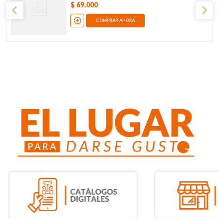
$
69
.
000
COMPRAR AHORA