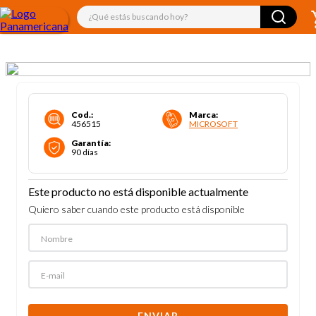
¿Qué estás buscando hoy?
Cod.
:
Marca
:
456515
MICROSOFT
Garantía
:
90 días
Este producto no está disponible actualmente
Quiero saber cuando este producto está disponible
ENVIAR