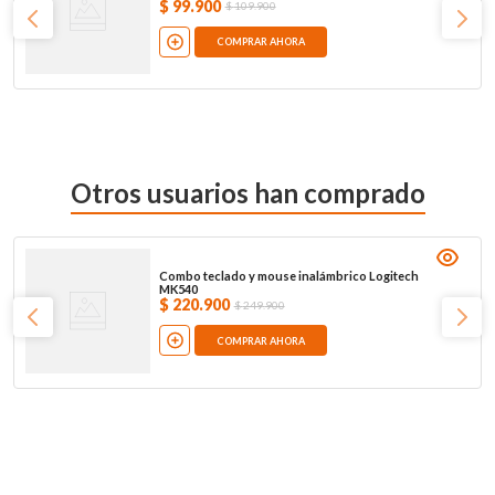
$
99
.
900
$
109
.
900
COMPRAR AHORA
Otros usuarios han comprado
Combo teclado y mouse inalámbrico Logitech
MK540
$
220
.
900
$
249
.
900
COMPRAR AHORA