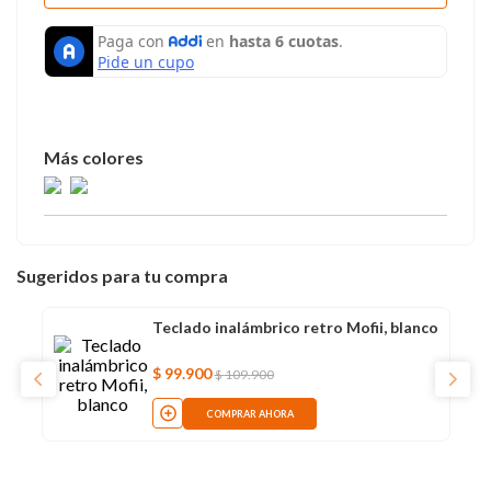
Sugeridos para tu compra
Teclado inalámbrico retro Mofii, blanco
$
99
.
900
$
109
.
900
COMPRAR AHORA