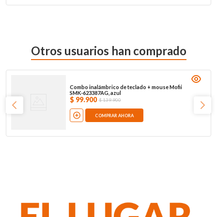
Otros usuarios han comprado
Combo inalámbrico de teclado + mouse Mofii
SMK-623387AG, azul
$
99
.
900
$
139
.
900
COMPRAR AHORA