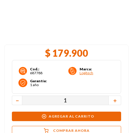
$
179
.
900
Cod.
:
Marca
:
687788
Logitech
Garantía
:
1 año
－
＋
AGREGAR AL CARRITO
COMPRAR AHORA