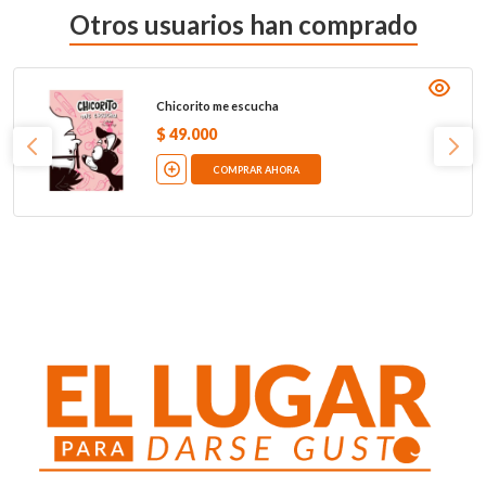
Otros usuarios han comprado
Chicorito me escucha
$
49
.
000
COMPRAR AHORA