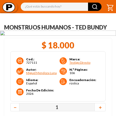
¿Qué estás buscando hoy?
MONSTRUOS HUMANOS - TED BUNDY
$
18
.
000
Cod.
:
Marca
:
727111
Testigo Directo
Autor
:
N.° Páginas
:
Miguel Mendoza Luna
106
Idioma
:
Encuadernación
:
Español
rústica
Fecha De Edición
:
2026
－
＋