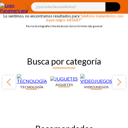
¡OOPS!
¿Qué estás buscando hoy?
Lo sentimos, no encontramos resultados para
"telefono-inalambrico-con-
base-negro-683687"
Revisa la ortografía | Intenta buscar con un término más general
Busca por categoría
JUGUETES
TECNOLOGÍA
VIDEOJUEGOS