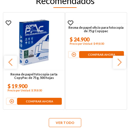
Recomendados
Resma de papel fotocopia carta
Resma de papel oficio para fotocopia
CopyPac de 75 g, 500 hojas
de 75 g Copypac
$
19
.
900
$
24
.
900
Precio por
Unidad
:
$ 39,8
.00
Precio por
Unidad
:
$ 49,8
.00
COMPRAR AHORA
COMPRAR AHORA
VER TODO