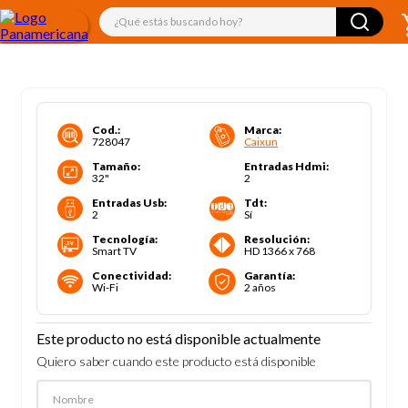
¿Qué estás buscando hoy?
Cod.
:
Marca
:
728047
Caixun
Tamaño
:
Entradas Hdmi
:
32"
2
Entradas Usb
:
Tdt
:
2
Sí
Tecnología
:
Resolución
:
Smart TV
HD 1366 x 768
Conectividad
:
Garantía
:
Wi-Fi
2 años
Este producto no está disponible actualmente
Quiero saber cuando este producto está disponible