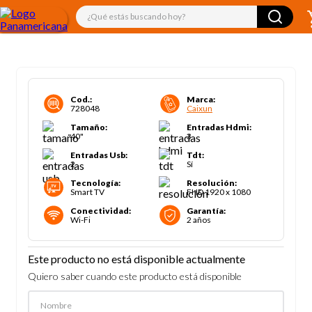
¿Qué estás buscando hoy?
Cod.
:
Marca
:
728048
Caixun
Tamaño
:
Entradas Hdmi
:
40"
3
Entradas Usb
:
Tdt
:
2
Sí
Tecnología
:
Resolución
:
Smart TV
FHD 1920 x 1080
Conectividad
:
Garantía
:
Wi-Fi
2 años
Este producto no está disponible actualmente
Quiero saber cuando este producto está disponible