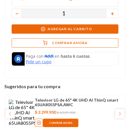
－
＋
AGREGAR AL CARRITO
COMPRAR AHORA
Sugeridos para tu compra
Televisor LG de 65" 4K UHD AI ThinQ smart
65UA8055PSA.AWC
$
2
.
299
.
900
$
4
.
599
.
900
COMPRAR AHORA