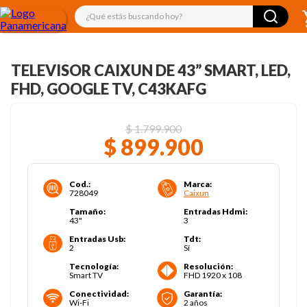
¿Qué estás buscando hoy?
TELEVISOR CAIXUN DE 43” SMART, LED,
FHD, GOOGLE TV, C43KAFG
$
1
.
799
.
900
$
899
.
900
Cod.
:
Marca
:
728049
Caixun
Tamaño
:
Entradas Hdmi
:
43"
3
Entradas Usb
:
Tdt
:
2
Sí
Tecnología
:
Resolución
:
Smart TV
FHD 1920 x 108
Conectividad
:
Garantía
:
Wi-Fi
2 años