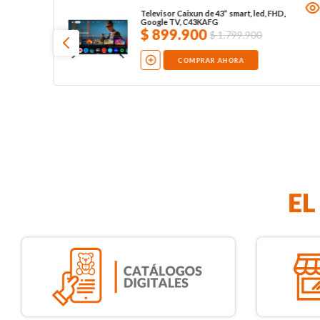
Televisor Caixun de 43” smart, led, FHD,
Google TV, C43KAFG
$
899
.
900
$
1
.
799
.
900
COMPRAR AHORA