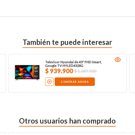
También te puede interesar
Televisor Hyundai de 43" FHD Smart,
Google TV HYLED4328G
$
939
.
900
$
1
.
089
.
900
COMPRAR AHORA
Otros usuarios han comprado