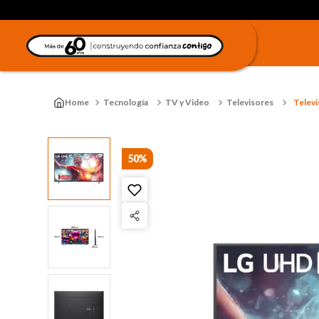
Tecnología
TV y Video
Televisores
Telev
50%