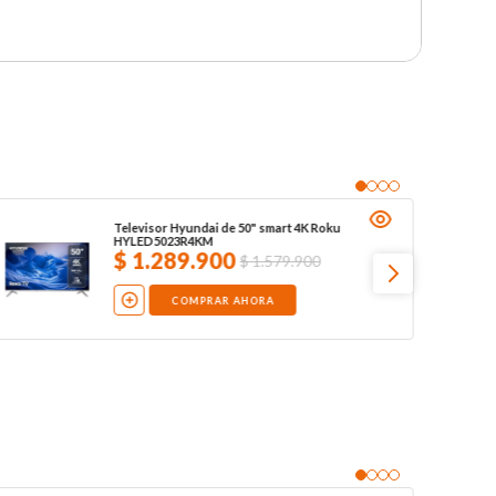
Televisor Hyundai de 50" smart 4K Roku
HYLED5023R4KM
$
1
.
289
.
900
$
1
.
579
.
900
COMPRAR AHORA