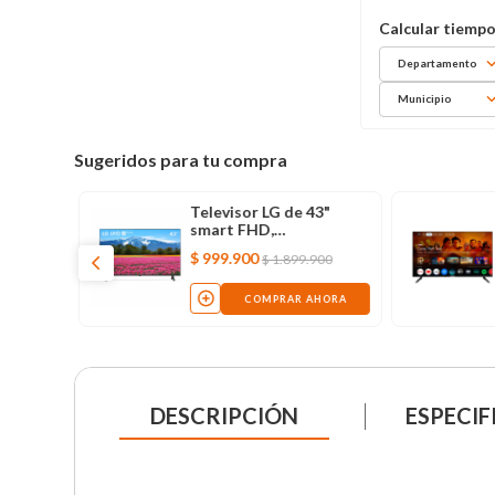
Departamento
Municipio
Sugeridos para tu compra
65" 4K
Televisor LG de 43"
mart
smart FHD,
AWC
43LM6370PDB led
$
999
.
900
9
.
900
$
1
.
899
.
900
AHORA
COMPRAR AHORA
DESCRIPCIÓN
ESPECIF