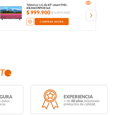
Televisor LG de 43" smart FHD,
43LM6370PDB led
$
999
.
900
$
1
.
899
.
900
COMPRAR AHORA