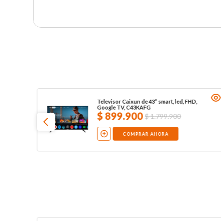
Televisor Caixun de 43” smart, led, FHD,
Google TV, C43KAFG
$
899
.
900
$
1
.
799
.
900
COMPRAR AHORA