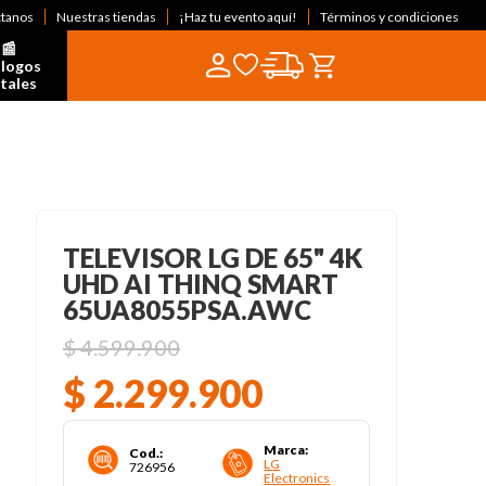
ctanos
Nuestras tiendas
¡Haz tu evento aquí!
Términos y condiciones
📰  
logos 
itales
TELEVISOR LG DE 65" 4K
UHD AI THINQ SMART
65UA8055PSA.AWC
$
4
.
599
.
900
$
2
.
299
.
900
Marca
:
Cod.
:
LG
726956
Electronics