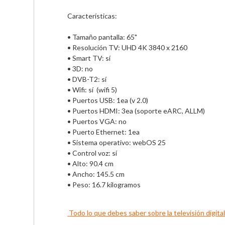
Características:

• Tamaño pantalla: 65"                     

• Resolución TV: UHD 4K 3840 x 2160        

• Smart TV: sí                      

• 3D: no                      

• DVB-T2: sí                      

• Wifi: sí  (wifi 5)           

• Puertos USB: 1ea (v 2.0)             

• Puertos HDMI: 3ea (soporte eARC, ALLM)

• Puertos VGA: no                      

• Puerto Ethernet: 1ea                     

• Sistema operativo: webOS 25 

• Control voz: sí       

• Alto: 90.4 cm   

• Ancho: 145.5 cm  

• Peso: 16.7 kilogramos   

Todo lo que debes saber sobre la televisión digital