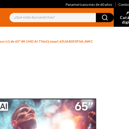
Panamericana más de 60 años
Contá
📌
¿Qué estás buscando hoy?
Catá
dig
isor LG de 65" 4K UHD AI ThinQ smart 65UA8055PSA.AWC