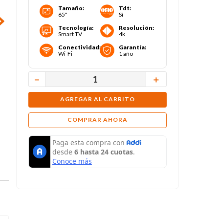
Tamaño
:
Tdt
:
65"
Sí
Tecnología
:
Resolución
:
Smart TV
4k
Conectividad
:
Garantía
:
Wi-Fi
1 año
－
＋
AGREGAR AL CARRITO
COMPRAR AHORA