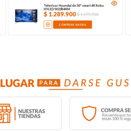
Televisor Hyundai de 50" smart 4K Roku
HYLED5023R4KM
$
1
.
289
.
900
$
1
.
579
.
900
COMPRAR AHORA