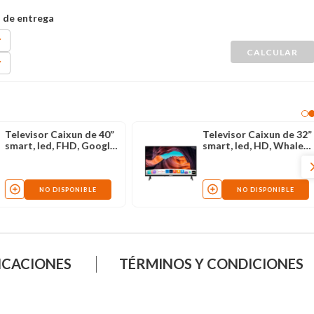
Televisor Caixun de 40”
Televisor Caixun de 32”
smart, led, FHD, Google
smart, led, HD, Whale
TV, C40KAFG
OS, C32KAHZ
NO DISPONIBLE
NO DISPONIBLE
ICACIONES
TÉRMINOS Y CONDICIONES