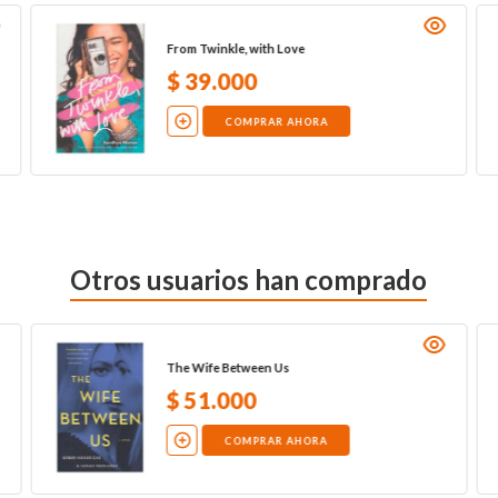
From Twinkle, with Love
$
39
.
000
COMPRAR AHORA
Otros usuarios han comprado
The Wife Between Us
$
51
.
000
COMPRAR AHORA