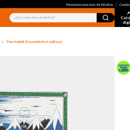
Panamericana más de 60 años
Contá
📌
¿Qué estás buscando hoy?
Catá
dig
The Hobbit (Facsimile first edition)