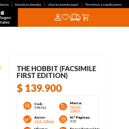
ctanos
Nuestras tiendas
¡Haz tu evento aquí!
Términos y condiciones
📰  
logos 
itales
THE HOBBIT (FACSIMILE
FIRST EDITION)
$
139
.
900
Marca
:
Cod.
:
Harper
598761
Collins
Autor
:
N.° Páginas
:
J.R.R. Tolkien
310
Idioma
:
Encuadernación
: