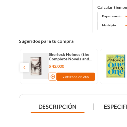
Departamento
Municipio
Sugeridos para tu compra
ll
Sherlock Holmes (the
Complete Novels and
Stories - Volume I)
$
42
.
000
AHORA
COMPRAR AHORA
DESCRIPCIÓN
ESPECIF