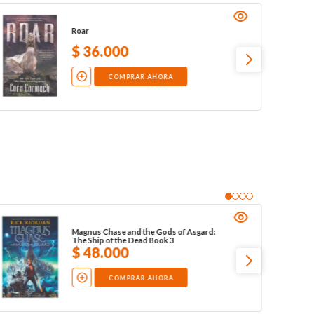
Roar
$
36
.
000
COMPRAR AHORA
Magnus Chase and the Gods of Asgard:
The Ship of the Dead Book 3
$
48
.
000
COMPRAR AHORA