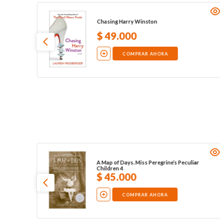
ar
Chasing Harry Winston
$
49
.
000
COMPRAR AHORA
A Map of Days. Miss Peregrine’s Peculiar
Children 4
$
45
.
000
COMPRAR AHORA