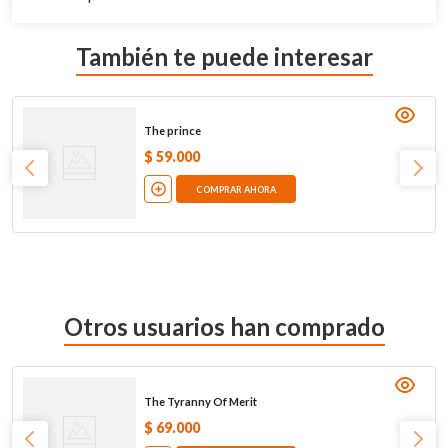
También te puede interesar
The prince
$
59
.
000
COMPRAR AHORA
Otros usuarios han comprado
The Tyranny Of Merit
$
69
.
000