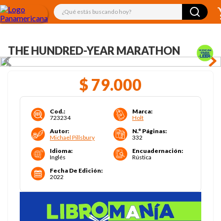
¿Qué estás buscando hoy?
THE HUNDRED-YEAR MARATHON
$
79
.
000
Cod.
:
Marca
:
723234
Holt
Autor
:
N.° Páginas
:
Michael Pillsbury
332
Idioma
:
Encuadernación
:
Inglés
Rústica
Fecha De Edición
:
2022