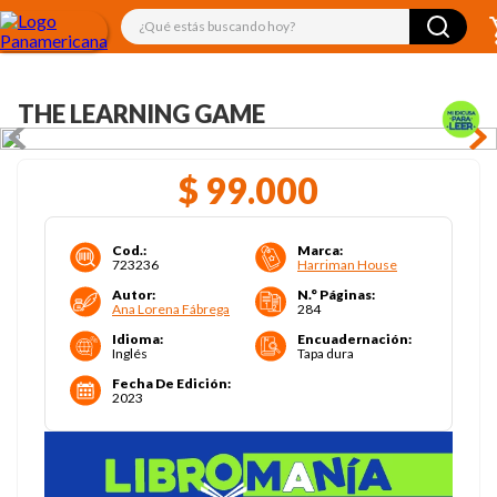
¿Qué estás buscando hoy?
THE LEARNING GAME
$
99
.
000
Cod.
:
Marca
:
723236
Harriman House
Autor
:
N.° Páginas
:
Ana Lorena Fábrega
284
Idioma
:
Encuadernación
:
Inglés
Tapa dura
Fecha De Edición
:
2023