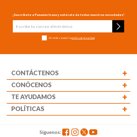
¡Suscríbete a Panamericana y entérate de todas nuestras novedades!
He leído y acepto la
política de privacidad
+
CONTÁCTENOS
+
CONÓCENOS
+
TE AYUDAMOS
+
POLÍTICAS
Siguenos: