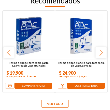
Recomendados
Resma de papel fotocopia carta
Resma de papel oficio para fotocopia
CopyPac de 75 g, 500 hojas
de 75 g Copypac
$
19
.
900
$
24
.
900
Precio por
Unidad
:
$ 39,8
.00
Precio por
Unidad
:
$ 49,8
.00
COMPRAR AHORA
COMPRAR AHORA
VER TODO