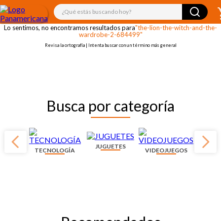
¡OOPS!
¿Qué estás buscando hoy?
Lo sentimos, no encontramos resultados para
"the-lion-the-witch-and-the-
wardrobe-2-684499"
Revisa la ortografía | Intenta buscar con un término más general
Busca por categoría
JUGUETES
TECNOLOGÍA
VIDEOJUEGOS