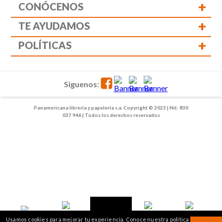
+
CONÓCENOS
+
TE AYUDAMOS
+
POLÍTICAS
Siguenos:
Panamericana librería y papelería s.a. Copyright © 2023 | Nit: 830
037 946 | Todos los derechos reservados
1
2
Usamos cookies para mejorar tu experiencia. Conoce nuestra política