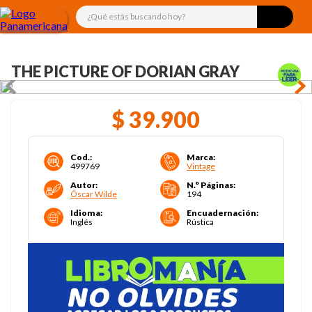
¿Qué estás buscando hoy?
THE PICTURE OF DORIAN GRAY
$
39
.
900
Cod.
:
Marca
:
499769
Vintage
Autor
:
N.° Páginas
:
Óscar Wilde
194
Idioma
:
Encuadernación
:
Inglés
Rústica