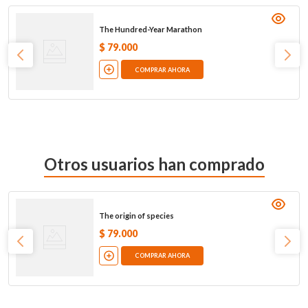
The Hundred-Year Marathon
$
79
.
000
COMPRAR AHORA
Otros usuarios han comprado
The origin of species
$
79
.
000
COMPRAR AHORA