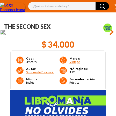
¿Qué estás buscando hoy?
THE SECOND SEX
$
34
.
000
Cod.
:
Marca
:
499469
Vintage
Autor
:
N.° Páginas
:
Simone de Beauvoir
112
Idioma
:
Encuadernación
:
Inglés
Rústica