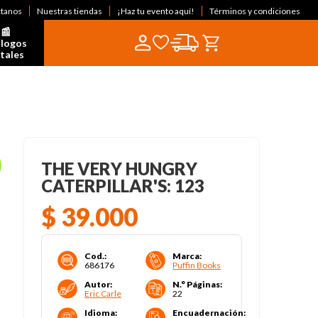
ctanos
Nuestras tiendas
¡Haz tu evento aquí!
Términos y condiciones
📰  
logos 
itales
THE VERY HUNGRY
CATERPILLAR'S: 123
$
39
.
000
Cod.
:
Marca
:
686176
Puffin Books
Autor
:
N.° Páginas
:
Eric Carle
22
Idioma
:
Encuadernación
: