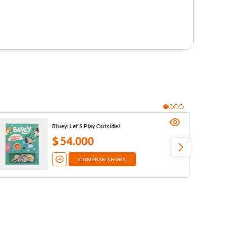
Bluey: Let´S Play Outside!
$
54
.
000
COMPRAR AHORA