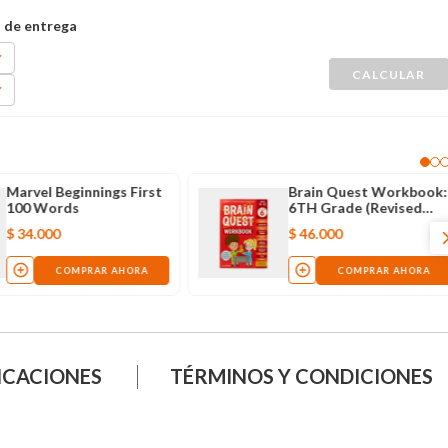
Marvel Beginnings First
Brain Quest Workbook:
100 Words
6TH Grade (Revised
Edition)
$
34
.
000
$
46
.
000
COMPRAR AHORA
COMPRAR AHORA
ICACIONES
TÉRMINOS Y CONDICIONES