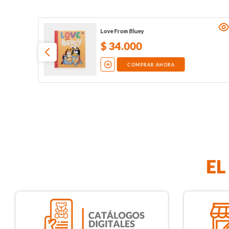
Love From Bluey
$
34
.
000
COMPRAR AHORA