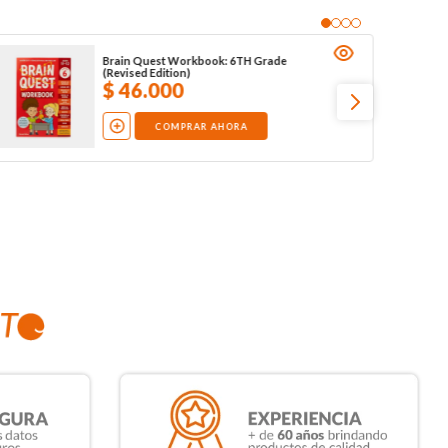
Brain Quest Workbook: 6TH Grade
(Revised Edition)
$
46
.
000
COMPRAR AHORA