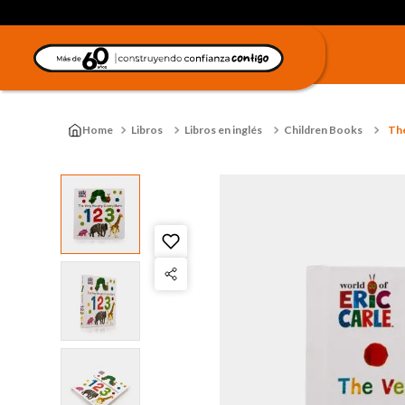
Libros
Libros en inglés
Children Books
The