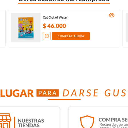
Cat Out of Water
$
46
.
000
COMPRAR AHORA