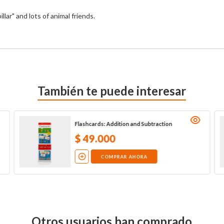
ar" and lots of animal friends.
También te puede interesar
Flashcards: Addition and Subtraction
$
49
.
000
COMPRAR AHORA
Otros usuarios han comprado