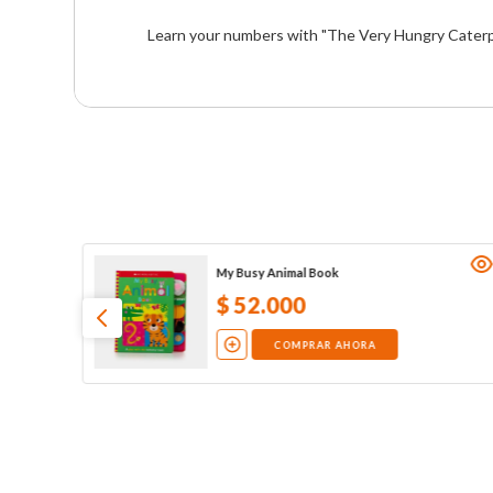
Learn your numbers with "The Very Hungry Caterpill
My Busy Animal Book
$
52
.
000
COMPRAR AHORA