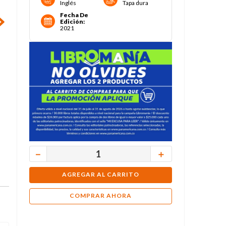
Inglés
Tapa dura
Fecha De
Edición
:
2021
－
＋
AGREGAR AL CARRITO
COMPRAR AHORA