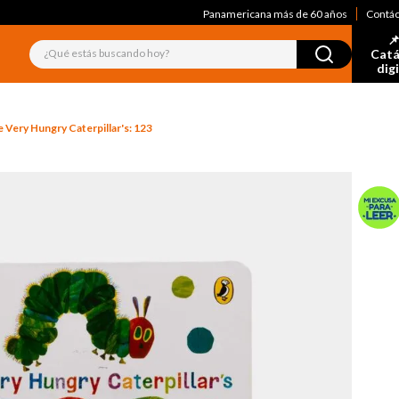
Panamericana más de 60 años
Contá
📌
¿Qué estás buscando hoy?
Catá
dig
 Very Hungry Caterpillar's: 123