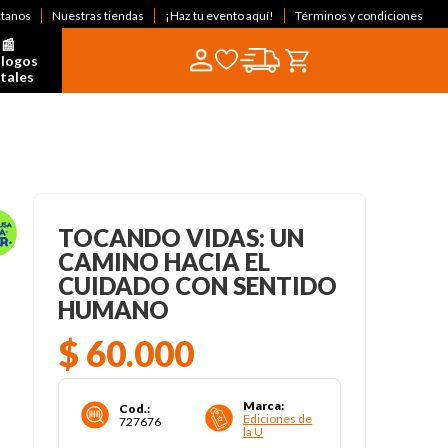
ctanos
Nuestras tiendas
¡Haz tu evento aquí!
Términos y condiciones
📰  
logos 
itales
TOCANDO VIDAS: UN
CAMINO HACIA EL
CUIDADO CON SENTIDO
HUMANO
$
60
.
000
Marca
:
Cod.
:
Ediciones de
727676
la U