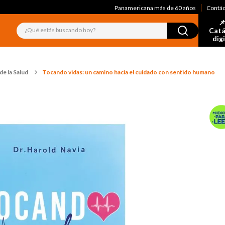
Panamericana más de 60 años
Contá
📌
¿Qué estás buscando hoy?
Catá
dig
de la Salud
Tocando vidas: un camino hacia el cuidado con sentido humano