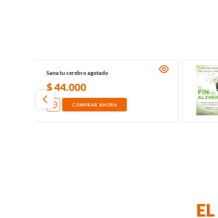
Sana tu cerebro agotado
$
44
.
000
COMPRAR AHORA