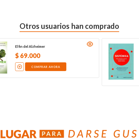
Otros usuarios han comprado
El fin del Alzheimer
$
69
.
000
COMPRAR AHORA