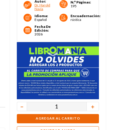
Autor
:
N.° Páginas
:
Dr. Harold
195
Navia
Idioma
:
Encuadernación
:
Español
rústica
Fecha De
Edición
:
2026
－
＋
AGREGAR AL CARRITO