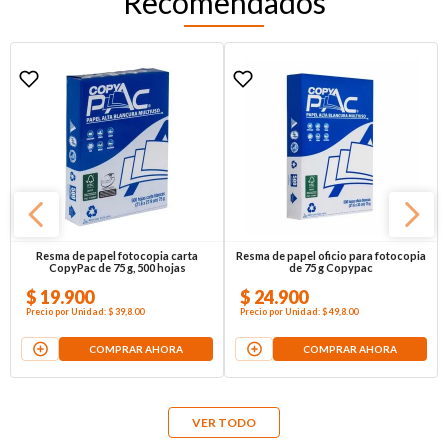
Recomendados
Resma de papel fotocopia carta
Resma de papel oficio para fotocopia
CopyPac de 75 g, 500 hojas
de 75 g Copypac
$
19
.
900
$
24
.
900
Precio por
Unidad
:
$ 39,8
.00
Precio por
Unidad
:
$ 49,8
.00
COMPRAR AHORA
COMPRAR AHORA
VER TODO