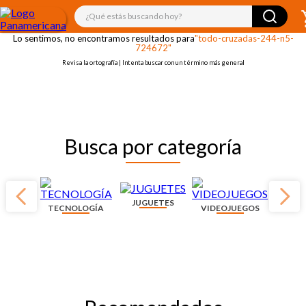
¡OOPS!
¿Qué estás buscando hoy?
Lo sentimos, no encontramos resultados para
"todo-cruzadas-244-n5-
724672"
Revisa la ortografía | Intenta buscar con un término más general
Busca por categoría
JUGUETES
TECNOLOGÍA
VIDEOJUEGOS