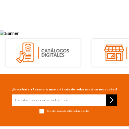
¡Suscríbete a Panamericana y entérate de todas nuestras novedades!
He leído y acepto la
política de privacidad
+
CONTÁCTENOS
+
CONÓCENOS
+
TE AYUDAMOS