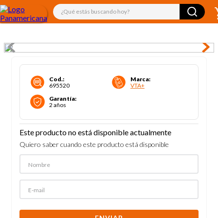
¿Qué estás buscando hoy?
Cod.
:
Marca
:
695520
VTA+
Garantía
:
2 años
Este producto no está disponible actualmente
Quiero saber cuando este producto está disponible
ENVIAR