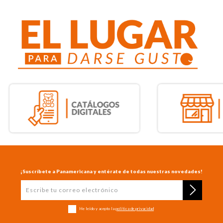
¡Suscríbete a Panamericana y entérate de todas nuestras novedades!
He leído y acepto la
política de privacidad