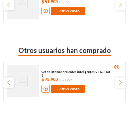
$
51
.
900
$
77
.
900
COMPRAR AHORA
Otros usuarios han comprado
Set de 3 tomacorrientes inteligentes VTA+ Dot
6
$
73
.
900
$
103
.
900
COMPRAR AHORA