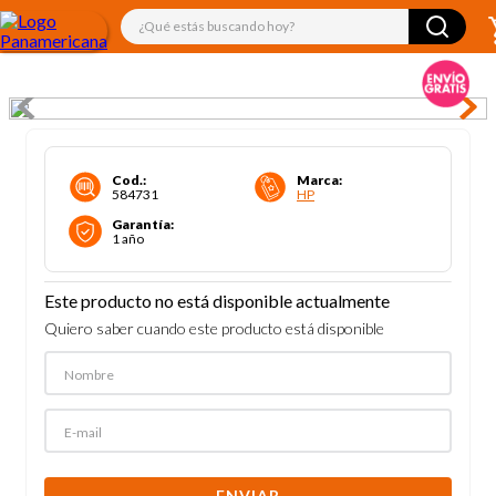
¿Qué estás buscando hoy?
Cod.
:
Marca
:
584731
HP
Garantía
:
1 año
Este producto no está disponible actualmente
Quiero saber cuando este producto está disponible
ENVIAR