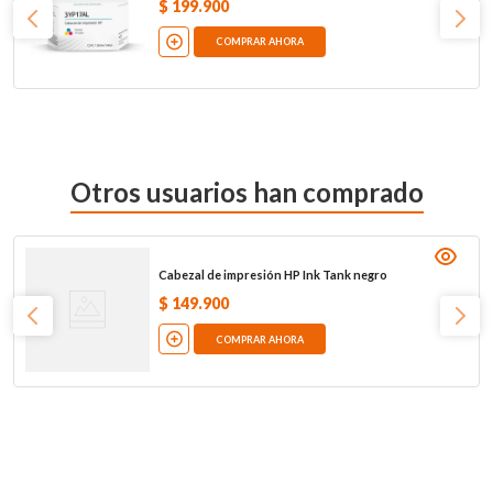
$
199
.
900
COMPRAR AHORA
Otros usuarios han comprado
Cabezal de impresión HP Ink Tank negro
$
149
.
900
COMPRAR AHORA