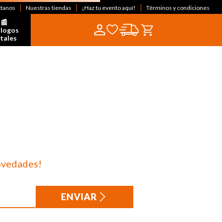
ctanos
Nuestras tiendas
¡Haz tu evento aquí!
Términos y condiciones
📰  
logos 
itales
ovedades!
ENVIAR