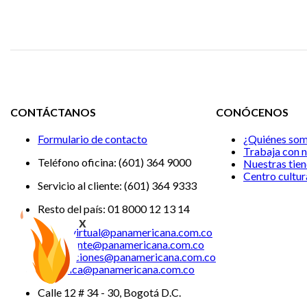
CONTÁCTANOS
CONÓCENOS
Formulario de contacto
¿Quiénes somos?
Teléfono oficina: (601) 364 9000
Trabaja con nosotros
Servicio al cliente: (601) 364 9333
Nuestras tiendas
Resto del país: 01 8000 12 13 14
Centro cultural
Tiendavirtual@panamericana.com.co
x
Servicliente@panamericana.com.co
notificaciones@panamericana.com.co
lineaetica@panamericana.com.co
Calle 12 # 34 - 30, Bogotá D.C.