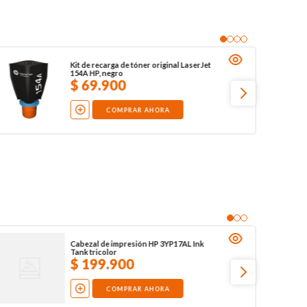
Kit de recarga de tóner original LaserJet
154A HP, negro
$
69
.
900
COMPRAR AHORA
Cabezal de impresión HP 3YP17AL Ink
Tank tricolor
$
199
.
900
COMPRAR AHORA