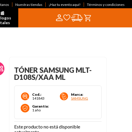
ctanos
Nuestras tiendas
¡Haz tu evento aquí!
Términos y condiciones
📰  
logos 
itales
TÓNER SAMSUNG MLT-
D108S/XAA ML
Cod.
:
Marca
:
141843
SAMSUNG
Garantía
:
1 año
Este producto no está disponible
actualmente