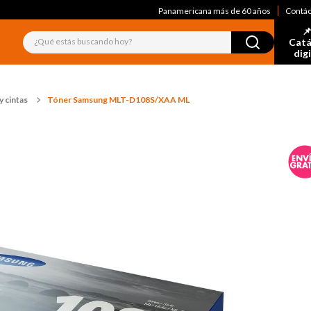
Panamericana más de 60 años
Contá
📌
¿Qué estás buscando hoy?
Catá
dig
 cintas
Tóner Samsung MLT-D108S/XAA ML