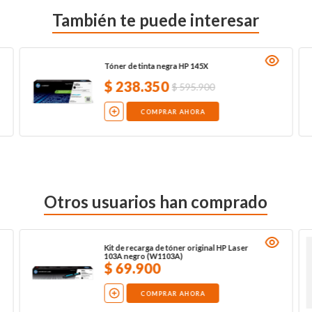
También te puede interesar
Tóner de tinta negra HP 145X
$
238
.
350
$
595
.
900
COMPRAR AHORA
Otros usuarios han comprado
Kit de recarga de tóner original HP Laser
103A negro (W1103A)
$
69
.
900
COMPRAR AHORA