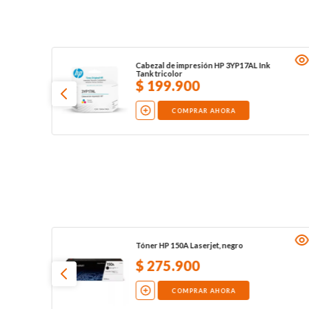
Cabezal de impresión HP 3YP17AL Ink
Tank tricolor
$
199
.
900
COMPRAR AHORA
Tóner HP 150A Laserjet, negro
$
275
.
900
COMPRAR AHORA