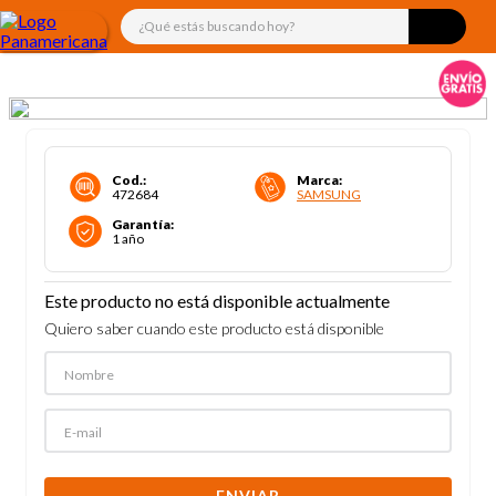
¿Qué estás buscando hoy?
Cod.
:
Marca
:
472684
SAMSUNG
Garantía
:
1 año
Este producto no está disponible actualmente
Quiero saber cuando este producto está disponible
ENVIAR