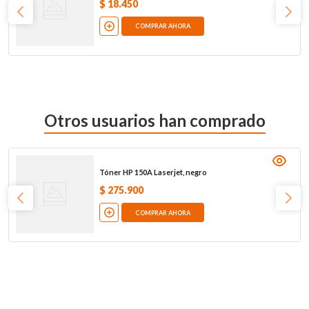
$
18
.
450
COMPRAR AHORA
Otros usuarios han comprado
Tóner HP 150A Laserjet, negro
$
275
.
900
COMPRAR AHORA