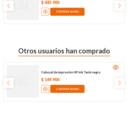
$
443
.
900
COMPRAR AHORA
Otros usuarios han comprado
Cabezal de impresión HP Ink Tank negro
$
149
.
900
COMPRAR AHORA