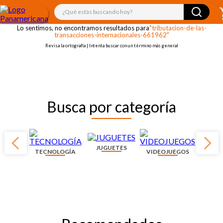
¡OOPS!
¿Qué estás buscando hoy?
Lo sentimos, no encontramos resultados para
"tributacion-de-las-
transacciones-internacionales-661962"
Revisa la ortografía | Intenta buscar con un término más general
Busca por categoría
JUGUETES
TECNOLOGÍA
VIDEOJUEGOS