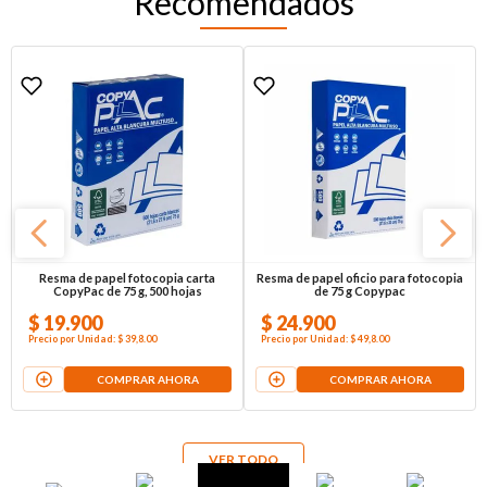
Recomendados
Resma de papel fotocopia carta
Resma de papel oficio para fotocopia
CopyPac de 75 g, 500 hojas
de 75 g Copypac
$
19
.
900
$
24
.
900
Precio por
Unidad
:
$ 39,8
.00
Precio por
Unidad
:
$ 49,8
.00
COMPRAR AHORA
COMPRAR AHORA
VER TODO