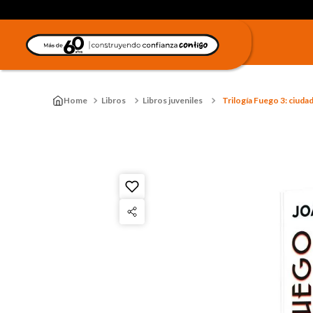
Libros
Libros juveniles
Trilogía Fuego 3: ciuda