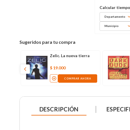
Departamento
Municipio
Sugeridos para tu compra
ellino
Zelic. La nueva tierra
lla
$
19
.
000
AHORA
COMPRAR AHORA
DESCRIPCIÓN
ESPECIF