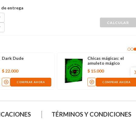
Dark Dude
Chicas mágicas: el
amuleto mágico
$
22
.
000
$
15
.
000
COMPRAR AHORA
COMPRAR AHORA
ICACIONES
TÉRMINOS Y CONDICIONES