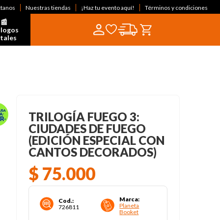
ctanos
Nuestras tiendas
¡Haz tu evento aquí!
Términos y condiciones
📰  
logos 
itales
TRILOGÍA FUEGO 3:
CIUDADES DE FUEGO
(EDICIÓN ESPECIAL CON
CANTOS DECORADOS)
$
75
.
000
Marca
:
Cod.
:
Planeta
726811
Booket