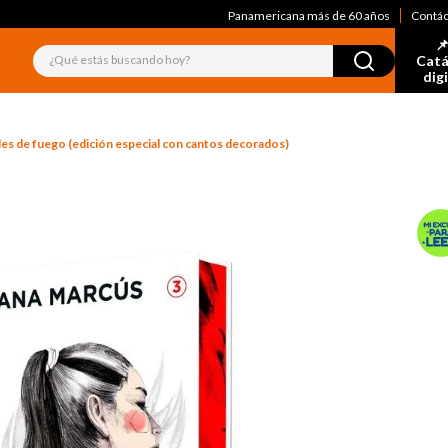
Panamericana más de 60 años
Contá
📌
¿Qué estás buscando hoy?
Catá
dig
des de fuego (edición especial con cantos decorados)