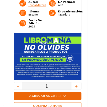
Autor
:
N.° Páginas
:
Joana Marcús
608
Idioma
:
Encuadernación
:
Español
Tapa dura
Fecha De
Edición
:
2025
－
＋
AGREGAR AL CARRITO
COMPRAR AHORA