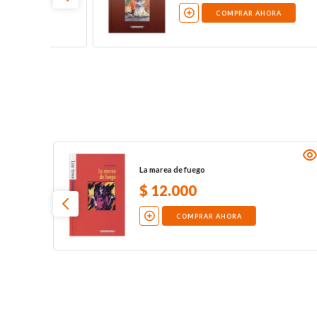
COMPRAR AHORA
La marea de fuego
$
12
.
000
COMPRAR AHORA