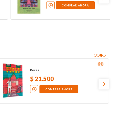
COMPRAR AHORA
Pecas
$
21
.
500
COMPRAR AHORA