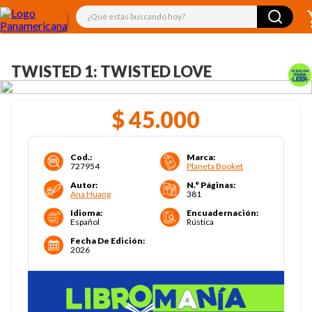
¿Qué estás buscando hoy?
TWISTED 1: TWISTED LOVE
$
45
.
000
Cod.
:
Marca
:
727954
Planeta Booket
Autor
:
N.° Páginas
:
Ana Huang
381
Idioma
:
Encuadernación
:
Español
Rústica
Fecha De Edición
:
2026